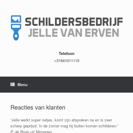
Spring
naar
inhoud
Telefoon
+31641011115
Menu
Reacties van klanten
“Jelle werkt super netjes, komt zijn afspraken na en is zeer
scherp geprijsd. In de zomer mag hij buiten komen schilderen.”
P. de Bruin uit Nijmegen